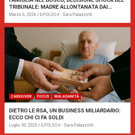
TRIBUNALE: MADRE ALLONTANATA DAI
BAMBINI
Marzo 6, 2026
ILPOLSO.it - Sara Palazzotti
CAREGIVER
FOCUS
MALASANITÀ
DIETRO LE RSA, UN BUSINESS MILIARDARIO:
ECCO CHI CI FA SOLDI
Luglio 30, 2025
ILPOLSO.it - Sara Palazzotti