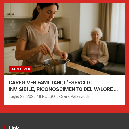
CAREGIVER
CAREGIVER FAMILIARI, L’ESERCITO
INVISIBILE, RICONOSCIMENTO DEL VALORE E
SUPPORTO
Luglio 28, 2025
ILPOLSO.it - Sara Palazzotti
Link