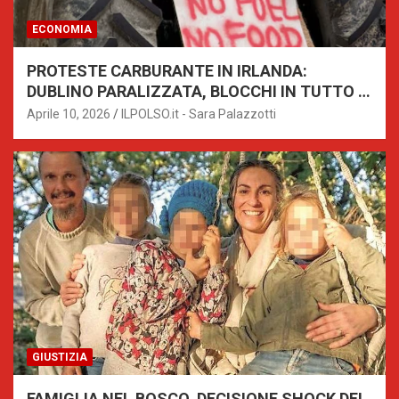
ECONOMIA
PROTESTE CARBURANTE IN IRLANDA:
DUBLINO PARALIZZATA, BLOCCHI IN TUTTO IL
PAESE
Aprile 10, 2026
ILPOLSO.it - Sara Palazzotti
GIUSTIZIA
FAMIGLIA NEL BOSCO, DECISIONE SHOCK DEL