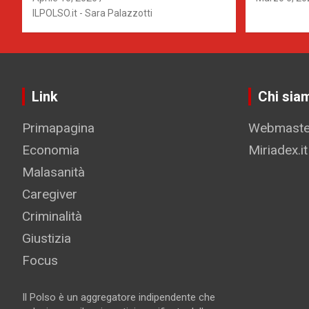
TUTTO IL PAESE
ALLONTA
ILPOLSO.it - Sara Palazzotti
Link
Chi sia
Primapagina
Webmaster
Economia
Miriadex.it
Malasanità
Caregiver
Criminalità
Giustizia
Focus
Il Polso è un aggregatore indipendente che