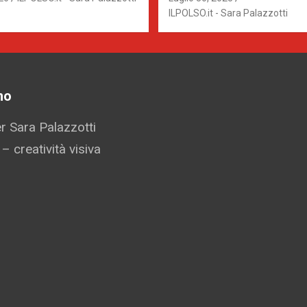
NATA DAI BAMBINI
ILPOLSO.it - Sara Palazzotti
mo
 Sara Palazzotti
 – creatività visiva