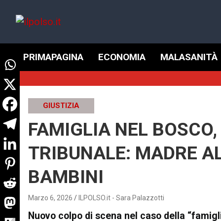
Skip
to
content
ilpolso.it
PRIMAPAGINA
ECONOMIA
MALASANITÀ
GIUSTIZIA
FAMIGLIA NEL BOSCO,
TRIBUNALE: MADRE A
BAMBINI
Marzo 6, 2026
ILPOLSO.it - Sara Palazzotti
Nuovo colpo di scena nel caso della “famigli