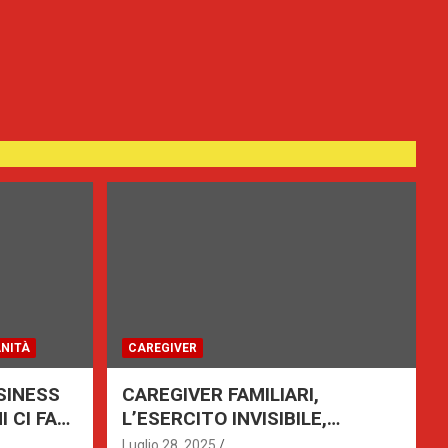
NITÀ
CAREGIVER
SINESS
CAREGIVER FAMILIARI,
 CI FA
L’ESERCITO INVISIBILE,
RICONOSCIMENTO DEL VALORE
Luglio 28, 2025