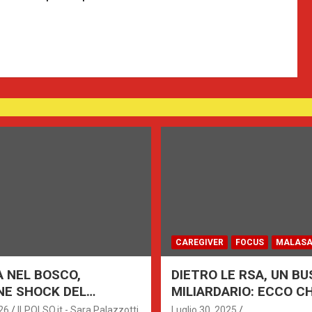
CAREGIVER
FOCUS
MALASA
A NEL BOSCO,
DIETRO LE RSA, UN BU
NE SHOCK DEL
MILIARDARIO: ECCO CHI
LE: MADRE
SOLDI
26
ILPOLSO.it - Sara Palazzotti
Luglio 30, 2025