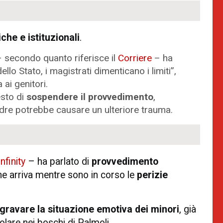
iche e istituzionali
.
 secondo quanto riferisce il
Corriere
– ha
llo Stato, i magistrati dimenticano i limiti”,
 ai genitori.
esto di
sospendere il provvedimento
,
dre potrebbe causare un ulteriore trauma.
nfinity
– ha parlato di
provvedimento
one arriva mentre sono in corso le
perizie
gravare la situazione emotiva dei minori
, già
lare nei boschi di Palmoli.