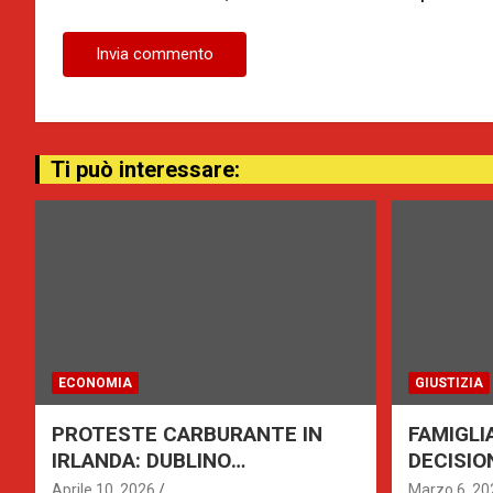
Ti può interessare:
ECONOMIA
GIUSTIZIA
PROTESTE CARBURANTE IN
FAMIGLI
IRLANDA: DUBLINO
DECISIO
PARALIZZATA, BLOCCHI IN
TRIBUNA
Aprile 10, 2026
Marzo 6, 20