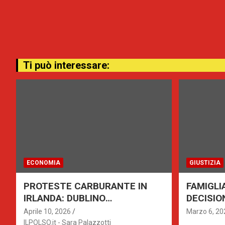
Ti può interessare:
ECONOMIA
GIUSTIZIA
PROTESTE CARBURANTE IN
FAMIGLI
IRLANDA: DUBLINO
DECISIO
PARALIZZATA, BLOCCHI IN
TRIBUNA
Aprile 10, 2026
Marzo 6, 20
TUTTO IL PAESE
ALLONTA
ILPOLSO.it - Sara Palazzotti