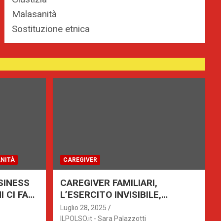
Malasanità
Sostituzione etnica
NITÀ
CAREGIVER
SINESS
CAREGIVER FAMILIARI,
 CI FA
L’ESERCITO INVISIBILE,
RICONOSCIMENTO DEL VALORE
Luglio 28, 2025
E SUPPORTO
ILPOLSO.it - Sara Palazzotti