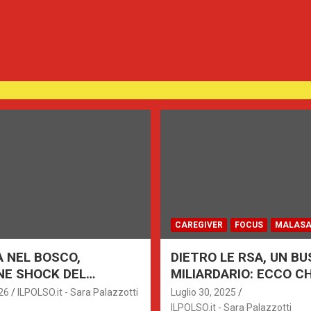
CAREGIVER
FOCUS
MALASA
A NEL BOSCO,
DIETRO LE RSA, UN BU
NE SHOCK DEL
MILIARDARIO: ECCO CHI
LE: MADRE
SOLDI
26
ILPOLSO.it - Sara Palazzotti
Luglio 30, 2025
NATA DAI BAMBINI
ILPOLSO.it - Sara Palazzotti